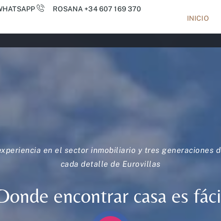
WHATSAPP
ROSANA +34 607 169 370
INICIO
experiencia en el sector inmobiliario y tres generaciones d
cada detalle de Eurovillas
D
o
n
d
e
e
n
c
o
n
t
r
a
r
c
a
s
a
e
s
f
á
c
i